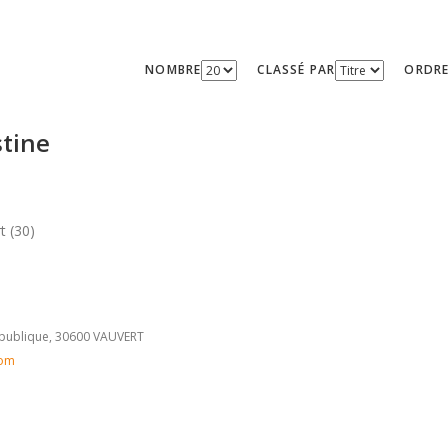
NOMBRE
CLASSÉ PAR
ORDR
tine
t (30)
épublique, 30600 VAUVERT
com