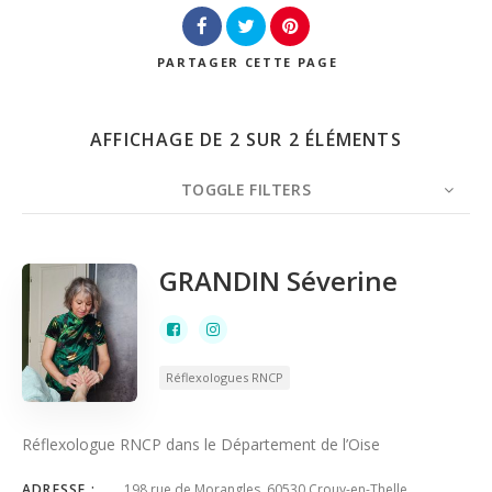
Recherche
PARTAGER
CETTE PAGE
AFFICHAGE DE 2 SUR 2 ÉLÉMENTS
TOGGLE FILTERS
NOMBRE
CLASSÉ PAR
ORDRE
GRANDIN Séverine
Réflexologues RNCP
Réflexologue RNCP dans le Département de l’Oise
ADRESSE :
198 rue de Morangles, 60530 Crouy-en-Thelle