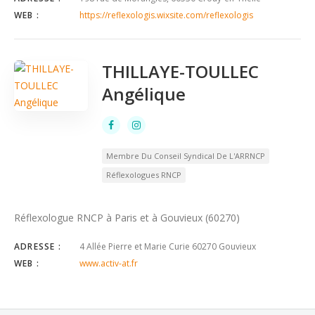
WEB :
https://reflexologis.wixsite.com/reflexologis
THILLAYE-TOULLEC
Angélique
Membre Du Conseil Syndical De L'ARRNCP
Réflexologues RNCP
Réflexologue RNCP à Paris et à Gouvieux (60270)
ADRESSE :
4 Allée Pierre et Marie Curie 60270 Gouvieux
WEB :
www.activ-at.fr