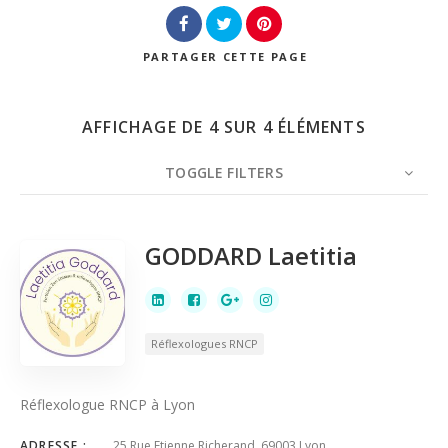
Recherche
PARTAGER
CETTE PAGE
AFFICHAGE DE 4 SUR 4 ÉLÉMENTS
TOGGLE FILTERS
NOMBRE
CLASSÉ PAR
ORDRE
GODDARD Laetitia
Réflexologues RNCP
Réflexologue RNCP à Lyon
ADRESSE :
25 Rue Etienne Richerand, 69003 Lyon