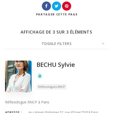
Recherche
PARTAGER
CETTE PAGE
AFFICHAGE DE 3 SUR 3 ÉLÉMENTS
TOGGLE FILTERS
NOMBRE
CLASSÉ PAR
ORDRE
BECHU Sylvie
Réflexologues RNCP
Réflexologue RNCP à Paris
ADRESSE :
Au cabinet d’infirmier 57, rue d’Orsel 75018 Paris