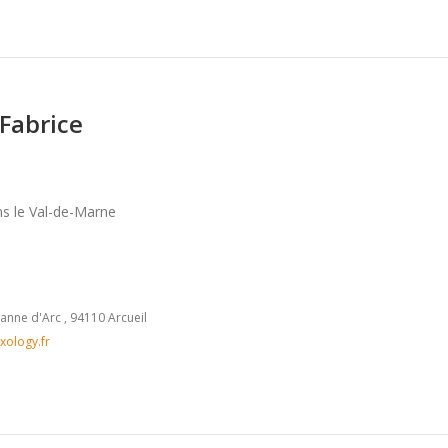
Fabrice
s le Val-de-Marne
anne d'Arc , 94110 Arcueil
xology.fr