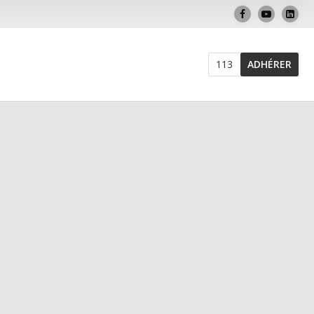
113
ADHÉRER