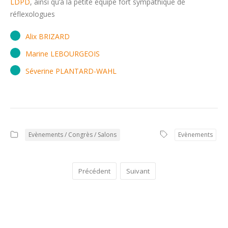
LDPD
, ainsi qu’à la petite équipe fort sympathique de
réflexologues
Alix BRIZARD
Marine LEBOURGEOIS
Séverine PLANTARD-WAHL
Evènements / Congrès / Salons
Evènements
Précédent
Suivant
COMMENTAIRES
0