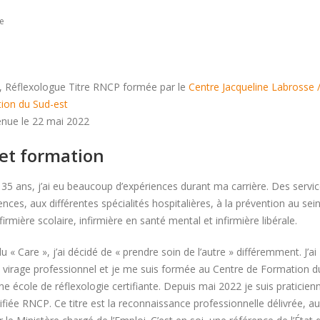
e
, Réflexologue Titre RNCP formée par le
Centre Jacqueline Labrosse 
ion du Sud-est
tenue le 22 mai 2022
et formation
 35 ans, j’ai eu beaucoup d’expériences durant ma carrière. Des servi
nces, aux différentes spécialités hospitalières, à la prévention au sei
rmière scolaire, infirmière en santé mental et infirmière libérale.
 « Care », j’ai décidé de « prendre soin de l’autre » différemment. J’ai
un virage professionnel et je me suis formée au Centre de Formation d
ne école de réflexologie certifiante. Depuis mai 2022 je suis praticien
ifiée RNCP. Ce titre est la reconnaissance professionnelle délivrée, au