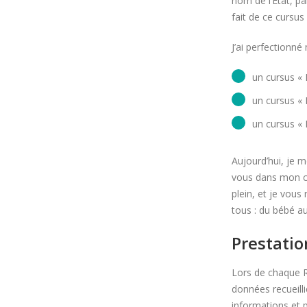
nom de l’État, pa
fait de ce cursus
J’ai perfectionné
un cursus «
un cursus « 
un cursus «
Aujourd’hui, je 
vous dans mon ca
plein, et je vous
tous : du bébé au
Prestatio
Lors de chaque RD
données recueill
informations et p