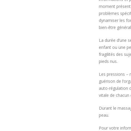
moment présent. 
problèmes spécifi
dynamiser les fo
bien-être général
La durée d’une s
enfant ou une pe
fragilités des suj
pieds nus.
Les pressions – 
guérison de l’org
auto-régulation d
vitale de chacun
Durant le massage
peau.
Pour votre inform