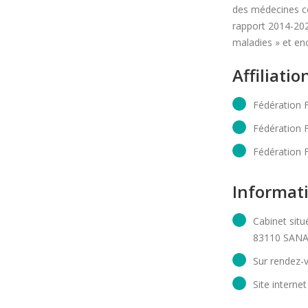
des médecines co
rapport 2014-202
maladies » et en
Affiliatio
Fédération 
Fédération F
Fédération 
Informat
Cabinet situ
83110 SAN
Sur rendez-
Site internet