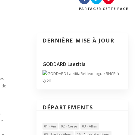
PARTAGER
CETTE PAGE
/
DERNIÈRE MISE À JOUR
GODDARD Laetitia
Réflexologue RNCP à
ces
Lyon
n de
DÉPARTEMENTS
u
ne
01 - Ain
02 - Corse
03 - Allier
05 - Hautes Alpes
06 - Alpes-Maritimes