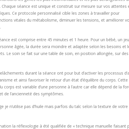
Chaque séance est unique et construit sur mesure sur vos attentes 
ques. Ce protocole personnalisé cible les zones à travailler pour
nctions vitales du métabolisme, diminuer les tensions, et améliorer v
.
éance est comprise entre 45 minutes et 1 heure. Pour un bébé, un je
rsonne âgée, la durée sera moindre et adaptée selon les besoins et l
ets. Le soin se fait sur une table de soin, en position allongée, sur des
relâchements durant la séance ont pour but d’activer les processus d’
anisme et ainsi favoriser le retour d’un état d’équilibre du corps. Cette
u corps est variable d’une personne à l’autre car elle dépend de la fo
 et de l’ancienneté des symptômes.
 je n’utilise pas d’huile mais parfois du talc selon la texture de votre
ation la réflexologie à été qualifiée de « technique manuelle faisant p