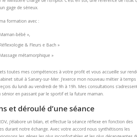
r le Ministère chargé de l’Emploi. C’est en soi, une référence de l’État 
 un gage de sérieux.
 ma formation avec :
 Maman-bébé »,
Réflexologie & Fleurs e Bach »
 Massage métamorphique »
mets toutes mes compétences à votre profit et vous accueille sur rend
binet situé à Sanary-sur-Mer. J’exerce mon nouveau métier à temps
 reçois du lundi au vendredi de 9h à 19h. Mes consultations s’adressen
 sénior en passant par le sportif et la future maman.
ns et déroulé d’une séance
V, j’élabore un bilan, et effectue la séance réflexe en fonction des
ies durant notre échange. Avec votre accord nous synthétisons les
riorisons les gênes les plus inconfortables et les plus dérangeantes d