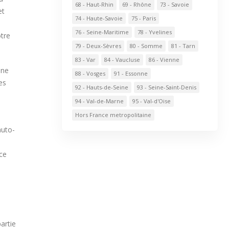
68 - Haut-Rhin
69 - Rhône
73 - Savoie
et
74 - Haute-Savoie
75 - Paris
76 - Seine-Maritime
78 - Yvelines
otre
79 - Deux-Sèvres
80 - Somme
81 - Tarn
83 - Var
84 - Vaucluse
86 - Vienne
une
88 - Vosges
91 - Essonne
es
92 - Hauts-de-Seine
93 - Seine-Saint-Denis
94 - Val-de-Marne
95 - Val-d'Oise
Hors France metropolitaine
auto-
rce
artie