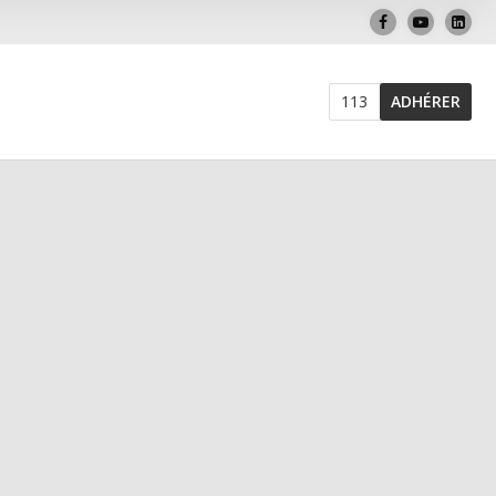
113
ADHÉRER