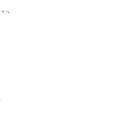
t des
) –