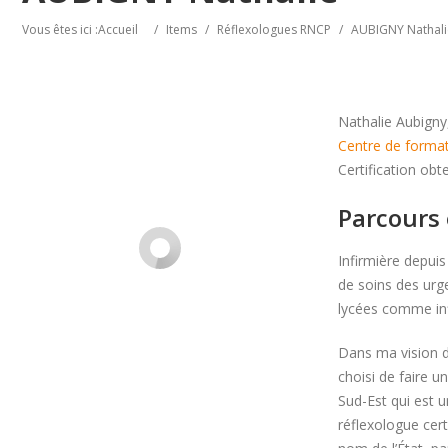
Vous êtes ici :
Accueil
/
Items
/
Réflexologues RNCP
/
AUBIGNY Nathali
Nathalie Aubigny
Centre de format
Certification ob
Parcours 
Infirmière depuis
de soins des urge
lycées comme infi
Dans ma vision du
choisi de faire 
Sud-Est qui est u
réflexologue cert