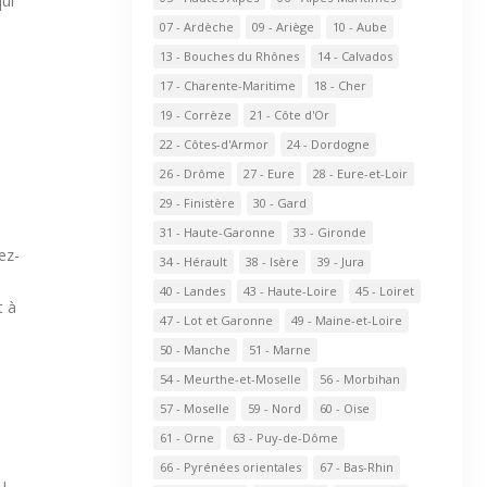
qui
07 - Ardèche
09 - Ariège
10 - Aube
13 - Bouches du Rhônes
14 - Calvados
17 - Charente-Maritime
18 - Cher
19 - Corrèze
21 - Côte d'Or
22 - Côtes-d'Armor
24 - Dordogne
26 - Drôme
27 - Eure
28 - Eure-et-Loir
29 - Finistère
30 - Gard
31 - Haute-Garonne
33 - Gironde
ez-
34 - Hérault
38 - Isère
39 - Jura
40 - Landes
43 - Haute-Loire
45 - Loiret
t à
47 - Lot et Garonne
49 - Maine-et-Loire
50 - Manche
51 - Marne
54 - Meurthe-et-Moselle
56 - Morbihan
57 - Moselle
59 - Nord
60 - Oise
61 - Orne
63 - Puy-de-Dôme
66 - Pyrénées orientales
67 - Bas-Rhin
u