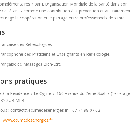
mplémentaires » par L’Organisation Mondiale de la Santé dans son
3 et étant « comme une contribution à la prévention et au traitemen
courage la coopération et le partage entre professionnels de santé.
ns
Française des Réflexologues
rancophone des Praticiens et Enseignants en Réflexologie.
Française de Massages Bien-Être
ions pratiques
é à la Résidence « Le Cygne », 160 Avenue du 2ème Spahis (1er étage
ARY SUR MER
vous : contact@ecumedesenergies.fr | 07 74 98 07 62
 :
www.ecumedesenergies.fr