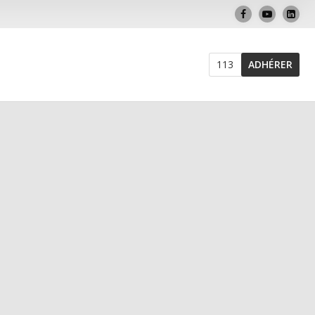
113
ADHÉRER