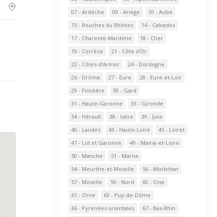
07 - Ardèche
09 - Ariège
10 - Aube
13 - Bouches du Rhônes
14 - Calvados
17 - Charente-Maritime
18 - Cher
19 - Corrèze
21 - Côte d'Or
22 - Côtes-d'Armor
24 - Dordogne
26 - Drôme
27 - Eure
28 - Eure-et-Loir
29 - Finistère
30 - Gard
31 - Haute-Garonne
33 - Gironde
34 - Hérault
38 - Isère
39 - Jura
40 - Landes
43 - Haute-Loire
45 - Loiret
47 - Lot et Garonne
49 - Maine-et-Loire
50 - Manche
51 - Marne
54 - Meurthe-et-Moselle
56 - Morbihan
57 - Moselle
59 - Nord
60 - Oise
61 - Orne
63 - Puy-de-Dôme
66 - Pyrénées orientales
67 - Bas-Rhin