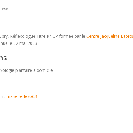
érèse
ubry, Réflexologue Titre RNCP formée par le
Centre Jacqueline Labro
tenue le 22 mai 2023
ns
ologie plantaire à domicile.
m :
marie reflexo63