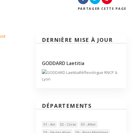
PARTAGER
CETTE PAGE
sse
DERNIÈRE MISE À JOUR
GODDARD Laetitia
Réflexologue RNCP à
Lyon
DÉPARTEMENTS
01 - Ain
02 - Corse
03 - Allier
05 - Hautes Alpes
06 - Alpes-Maritimes