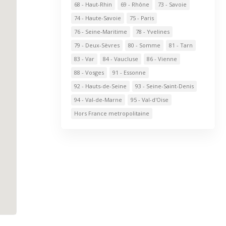
68 - Haut-Rhin
69 - Rhône
73 - Savoie
74 - Haute-Savoie
75 - Paris
76 - Seine-Maritime
78 - Yvelines
79 - Deux-Sèvres
80 - Somme
81 - Tarn
83 - Var
84 - Vaucluse
86 - Vienne
88 - Vosges
91 - Essonne
92 - Hauts-de-Seine
93 - Seine-Saint-Denis
94 - Val-de-Marne
95 - Val-d'Oise
Hors France metropolitaine