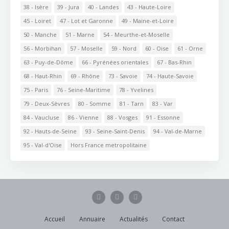
38 - Isère
39 - Jura
40 - Landes
43 - Haute-Loire
45 - Loiret
47 - Lot et Garonne
49 - Maine-et-Loire
50 - Manche
51 - Marne
54 - Meurthe-et-Moselle
56 - Morbihan
57 - Moselle
59 - Nord
60 - Oise
61 - Orne
63 - Puy-de-Dôme
66 - Pyrénées orientales
67 - Bas-Rhin
68 - Haut-Rhin
69 - Rhône
73 - Savoie
74 - Haute-Savoie
75 - Paris
76 - Seine-Maritime
78 - Yvelines
79 - Deux-Sèvres
80 - Somme
81 - Tarn
83 - Var
84 - Vaucluse
86 - Vienne
88 - Vosges
91 - Essonne
92 - Hauts-de-Seine
93 - Seine-Saint-Denis
94 - Val-de-Marne
95 - Val-d'Oise
Hors France metropolitaine
Accueil
Annuaire
Actualités
Contact