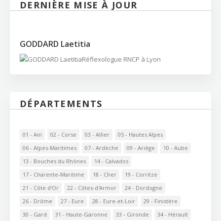
DERNIÈRE MISE À JOUR
GODDARD Laetitia
Réflexologue RNCP à Lyon
DÉPARTEMENTS
01 - Ain
02 - Corse
03 - Allier
05 - Hautes Alpes
06 - Alpes-Maritimes
07 - Ardèche
09 - Ariège
10 - Aube
13 - Bouches du Rhônes
14 - Calvados
17 - Charente-Maritime
18 - Cher
19 - Corrèze
21 - Côte d'Or
22 - Côtes-d'Armor
24 - Dordogne
26 - Drôme
27 - Eure
28 - Eure-et-Loir
29 - Finistère
30 - Gard
31 - Haute-Garonne
33 - Gironde
34 - Hérault