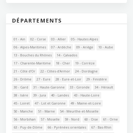
DÉPARTEMENTS
01 - Ain
02 - Corse
03 - Allier
05 - Hautes Alpes
06 - Alpes-Maritimes
07 - Ardèche
09 - Ariège
10 - Aube
13 - Bouches du Rhônes
14 - Calvados
17 - Charente-Maritime
18 - Cher
19 - Corrèze
21 - Côte d'Or
22 - Côtes-d'Armor
24 - Dordogne
26 - Drôme
27 - Eure
28 - Eure-et-Loir
29 - Finistère
30 - Gard
31 - Haute-Garonne
33 - Gironde
34 - Hérault
38 - Isère
39 - Jura
40 - Landes
43 - Haute-Loire
45 - Loiret
47 - Lot et Garonne
49 - Maine-et-Loire
50 - Manche
51 - Marne
54 - Meurthe-et-Moselle
56 - Morbihan
57 - Moselle
59 - Nord
60 - Oise
61 - Orne
63 - Puy-de-Dôme
66 - Pyrénées orientales
67 - Bas-Rhin