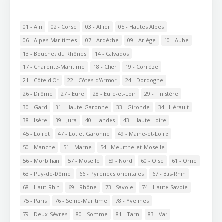
01 - Ain
02 - Corse
03 - Allier
05 - Hautes Alpes
06 - Alpes-Maritimes
07 - Ardèche
09 - Ariège
10 - Aube
13 - Bouches du Rhônes
14 - Calvados
17 - Charente-Maritime
18 - Cher
19 - Corrèze
21 - Côte d'Or
22 - Côtes-d'Armor
24 - Dordogne
26 - Drôme
27 - Eure
28 - Eure-et-Loir
29 - Finistère
30 - Gard
31 - Haute-Garonne
33 - Gironde
34 - Hérault
38 - Isère
39 - Jura
40 - Landes
43 - Haute-Loire
45 - Loiret
47 - Lot et Garonne
49 - Maine-et-Loire
50 - Manche
51 - Marne
54 - Meurthe-et-Moselle
56 - Morbihan
57 - Moselle
59 - Nord
60 - Oise
61 - Orne
63 - Puy-de-Dôme
66 - Pyrénées orientales
67 - Bas-Rhin
68 - Haut-Rhin
69 - Rhône
73 - Savoie
74 - Haute-Savoie
75 - Paris
76 - Seine-Maritime
78 - Yvelines
79 - Deux-Sèvres
80 - Somme
81 - Tarn
83 - Var