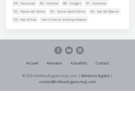
84 - Vaucluse
86 - Vienne
88 - Vosges
91 - Essonne
92 - Hauts-de-Seine
93 - Seine-Saint-Denis
94 - Val-de-Marne
95 - Val-d'Oise
Hors France metropolitaine
Accueil
Annuaire
Actualités
Contact
© 2024 Reflexologues-rncp.com |
Mentions légales
|
contact@reflexologues.rncp.com