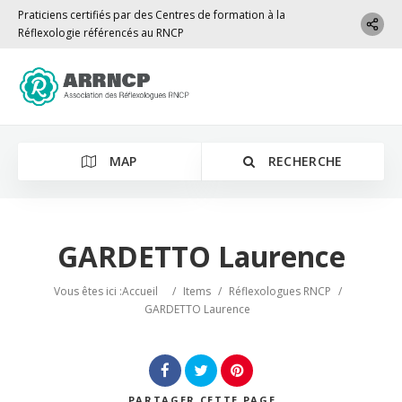
Praticiens certifiés par des Centres de formation à la
Réflexologie référencés au RNCP
MAP
RECHERCHE
GARDETTO Laurence
Localisation
Vous êtes ici :
Accueil
/
Items
/
Réflexologues RNCP
/
GARDETTO Laurence
PARTAGER
CETTE PAGE