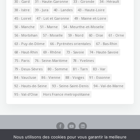
30 - Gard
31 - Haute-Garonne
33 - Gironde
34 - Hérault
38 - Isère
39 - Jura
40 - Landes
43 - Haute-Loire
45 - Loiret
47 - Lot et Garonne
49 - Maine-et-Loire
50 - Manche
51 - Marne
54 - Meurthe-et-Moselle
56 - Morbihan
57 - Moselle
59 - Nord
60 - Oise
61 - Orne
63 - Puy-de-Dôme
66 - Pyrénées orientales
67 - Bas-Rhin
68 - Haut-Rhin
69 - Rhône
73 - Savoie
74 - Haute-Savoie
75 - Paris
76 - Seine-Maritime
78 - Yvelines
79 - Deux-Sèvres
80 - Somme
81 - Tarn
83 - Var
84 - Vaucluse
86 - Vienne
88 - Vosges
91 - Essonne
92 - Hauts-de-Seine
93 - Seine-Saint-Denis
94 - Val-de-Marne
95 - Val-d'Oise
Hors France metropolitaine
Nous utilisons des cookies pour vous garantir la meilleure
Accueil
Annuaire
Actualités
Contact