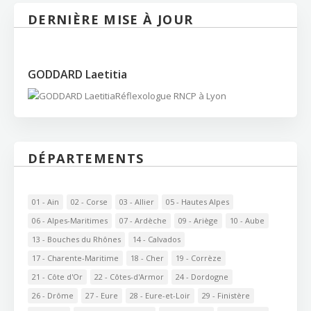
DERNIÈRE MISE À JOUR
GODDARD Laetitia
Réflexologue RNCP à Lyon
DÉPARTEMENTS
01 - Ain
02 - Corse
03 - Allier
05 - Hautes Alpes
06 - Alpes-Maritimes
07 - Ardèche
09 - Ariège
10 - Aube
13 - Bouches du Rhônes
14 - Calvados
17 - Charente-Maritime
18 - Cher
19 - Corrèze
21 - Côte d'Or
22 - Côtes-d'Armor
24 - Dordogne
26 - Drôme
27 - Eure
28 - Eure-et-Loir
29 - Finistère